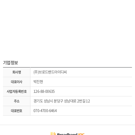
기업정보
(주)브로드밴드아이디씨
회사명
박진현
대표이사
126-88-00635
사업자등록번호
경기도 성남시 분당구 성남대로 2번길 12
주소
070-4700-6464
대표번호